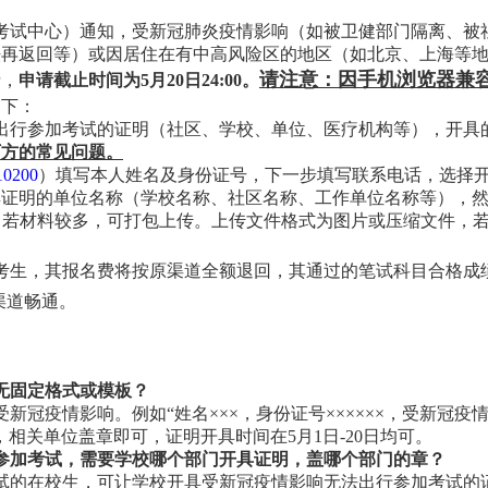
试中心）通知，受新冠肺炎疫情影响（如被卫健部门隔离、被
再返回等）或因居住在有中高风险区的地区（如北京、上海等地）
请注意：因手机浏览器兼
费，
申请截止时间为5月20日24:00。
如下：
行参加考试的证明（社区、学校、单位、医疗机构等），开具
下方的常见问题。
:10200
）填写本人姓名及身份证号，下一步填写联系电话，选择
具证明的单位名称（学校名称、社区名称、工作单位名称等），
。若材料较多，可打包上传。上传文件格式为图片或压缩文件，若
生，其报名费将按原渠道全额退回，其通过的笔试科目合格成
渠道畅通。
无固定格式或模板？
疫情影响。例如“姓名×××，身份证号××××××，受新冠疫情
相关单位盖章即可，证明开具时间在5月1日-20日均可。
参加考试，需要学校哪个部门开具证明，盖哪个部门的章？
的在校生，可让学校开具受新冠疫情影响无法出行参加考试的